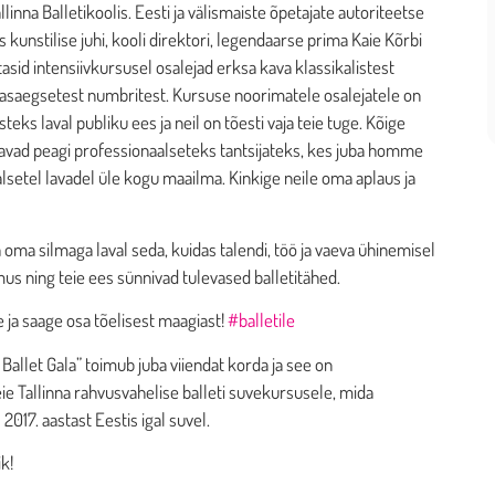
linna Balletikoolis. Eesti ja välismaiste õpetajate autoriteetse
unstilise juhi, kooli direktori, legendaarse prima Kaie Kõrbi
sid intensiivkursusel osalejad erksa kava klassikalistest
kaasaegsetest numbritest. Kursuse noorimatele osalejatele on
eks laval publiku ees ja neil on tõesti vaja teie tuge. Kõige
vad peagi professionaalseteks tantsijateks, kes juba homme
lsetel lavadel üle kogu maailma. Kinkige neile oma aplaus ja
 oma silmaga laval seda, kuidas talendi, töö ja vaeva ühinemisel
us ning teie ees sünnivad tulevased balletitähed.
 ja saage osa tõelisest maagiast!
#balletile
 Ballet Gala” toimub juba viiendat korda ja see on
Tallinna rahvusvahelise balleti suvekursusele, mida
2017. aastast Eestis igal suvel.
k!