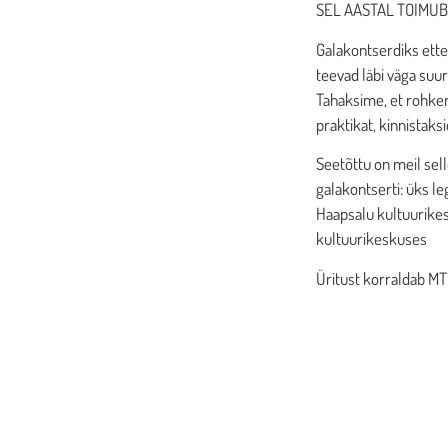
SEL AASTAL TOIMUB
Galakontserdiks ette
teevad läbi väga suur
Tahaksime, et rohkem
praktikat, kinnistaks
Seetõttu on meil sell
galakontserti: üks le
Haapsalu kultuurikesk
kultuurikeskuses
Üritust korraldab MT