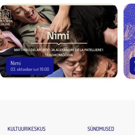
Nimi
03. oktoober
19:00
kell
KULTUURIKESKUS
SÜNDMUSED