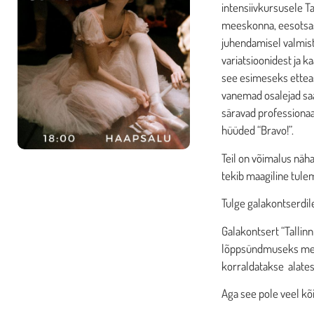
intensiivkursusele Tal
meeskonna, eesotsas k
juhendamisel valmista
variatsioonidest ja 
see esimeseks etteast
vanemad osalejad saa
säravad professionaa
hüüded “Bravo!”.
Teil on võimalus näha
tekib maagiline tulem
Tulge galakontserdile
Galakontsert “Tallinn
lõppsündmuseks meie 
korraldatakse alates 
Aga see pole veel kõi