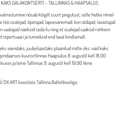
 KAKS GALAKONTSERTI – TALLINNAS & HAAPSALUS
valmistumine nõuab kõigilt suurt pingutust, selle hetke nimel
e töö osalejad, õpetajad, lapsevanemad, korraldajad, lavastajad.
 vaatajaid näeksid seda ilu ning et osalejad saaksid rohkem
id repertuaari ja tunneksid end laval kindlamalt.
eks viiendaks, juubeliaastaks plaanitud mitte üks, vaid kaks
gendaarses kuurortlinnas Haapsalus 8. augustil kell 18.00
uses ja teine Tallinnas 9. augustil kell 19.00 Vene
Ü DX ART koostöös Tallinna Balletikooliga.