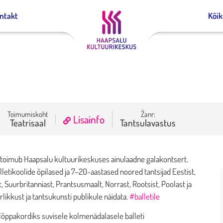
ntakt
Kõi
Toimumiskoht
Žanr:
Lisainfo
Teatrisaal
Tantsulavastus
00 toimub Haapsalu kultuurikeskuses ainulaadne galakontsert.
letikoolide õpilased ja 7–20-aastased noored tantsijad Eestist,
 Suurbritanniast, Prantsusmaalt, Norrast, Rootsist, Poolast ja
rlikkust ja tantsukunsti publikule näidata.
#balletile
lõppakordiks suvisele kolmenädalasele balleti