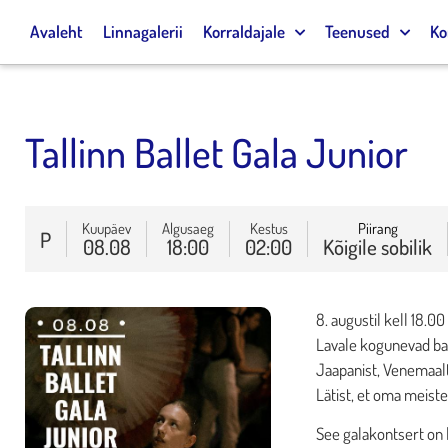
Avaleht
Linnagalerii
Korraldajale
Teenused
Ko
Tallinn Ballet Gala Junior
Kuupäev
Algusaeg
Kestus
Piirang
P
08.08
18:00
02:00
Kõigile sobilik
8. augustil kell 18.
Lavale kogunevad bal
Jaapanist, Venemaalt,
Lätist, et oma meiste
See galakontsert on 