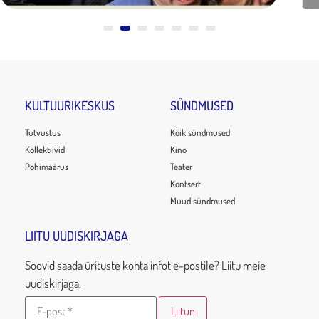
KULTUURIKESKUS
SÜNDMUSED
Tutvustus
Kõik sündmused
Kollektiivid
Kino
Põhimäärus
Teater
Kontsert
Muud sündmused
LIITU UUDISKIRJAGA
Soovid saada ürituste kohta infot e-postile? Liitu meie
uudiskirjaga.