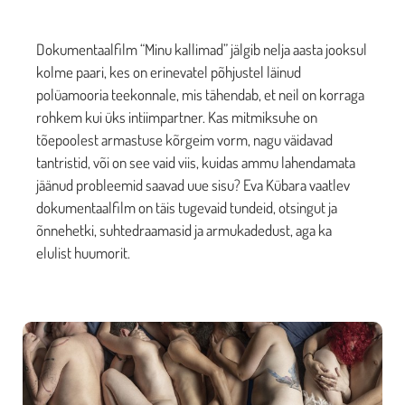
Dokumentaalfilm “Minu kallimad” jälgib nelja aasta jooksul
kolme paari, kes on erinevatel põhjustel läinud
polüamooria teekonnale, mis tähendab, et neil on korraga
rohkem kui üks intiimpartner. Kas mitmiksuhe on
tõepoolest armastuse kõrgeim vorm, nagu väidavad
tantristid, või on see vaid viis, kuidas ammu lahendamata
jäänud probleemid saavad uue sisu? Eva Kübara vaatlev
dokumentaalfilm on täis tugevaid tundeid, otsingut ja
õnnehetki, suhtedraamasid ja armukadedust, aga ka
elulist huumorit.