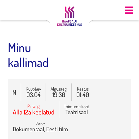
Minu
kallimad
Kuupäev
Algusaeg
Kestus
N
03.04
19:30
01:40
Piirang
Toimumiskoht
Alla 12a keelatud
Teatrisaal
Žanr:
Dokumentaal, Eesti film