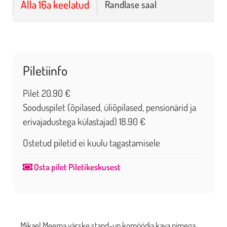
Alla 16a keelatud
Randlase saal
Piletiinfo
Pilet 20.90 €
Sooduspilet (õpilased, üliõpilased, pensionärid ja
erivajadustega külastajad) 18.90 €
Ostetud piletid ei kuulu tagastamisele
Osta pilet Piletikeskusest
Mikael Meema värske stand-up komöödia kava nimega