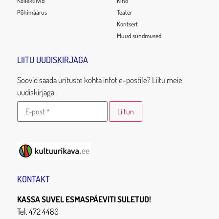
Kollektiivid
Kino
Põhimäärus
Teater
Kontsert
Muud sündmused
LIITU UUDISKIRJAGA
Soovid saada ürituste kohta infot e-postile? Liitu meie
uudiskirjaga.
KONTAKT
KASSA SUVEL ESMASPÄEVITI SULETUD!
Tel. 472 4480