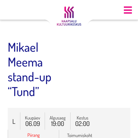
Mikael
Meema
stand-up
“Tund”
Kuupäev
Algusaeg
Kestus
L
06.09
19:00
02:00
Piirang
Toimumiskoht