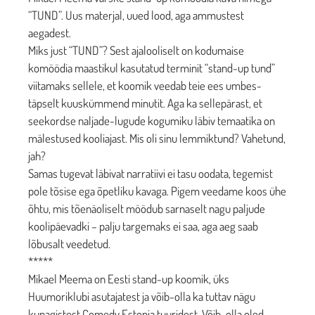
“TUND”. Uus materjal, uued lood, aga ammustest
aegadest.
Miks just “TUND”? Sest ajalooliselt on kodumaise
komöödia maastikul kasutatud terminit “stand-up tund”
viitamaks sellele, et koomik veedab teie ees umbes-
täpselt kuuskümmend minutit. Aga ka sellepärast, et
seekordse naljade-lugude kogumiku läbiv temaatika on
mälestused kooliajast. Mis oli sinu lemmiktund? Vahetund,
jah?
Samas tugevat läbivat narratiivi ei tasu oodata, tegemist
pole tõsise ega õpetliku kavaga. Pigem veedame koos ühe
õhtu, mis tõenäoliselt möödub sarnaselt nagu paljude
koolipäevadki – palju targemaks ei saa, aga aeg saab
lõbusalt veedetud.
*****
Mikael Meema on Eesti stand-up koomik, üks
Huumoriklubi asutajatest ja võib-olla ka tuttav nägu
kunagistest Comedy Estonia tuuridest. Võib-olla oled