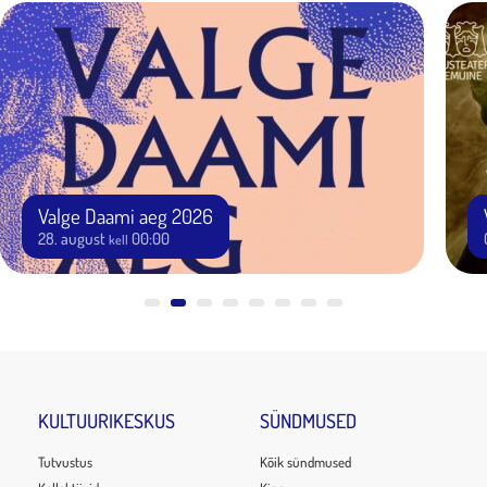
Valge Daami aeg 2026
28. august
00:00
kell
KULTUURIKESKUS
SÜNDMUSED
Tutvustus
Kõik sündmused