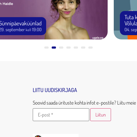
Tuta 
Sünnipäevaküünlad
Võlul
29. september
19:00
04. se
kell
LIITU UUDISKIRJAGA
Soovid saada ürituste kohta infot e-postile? Liitu meie 