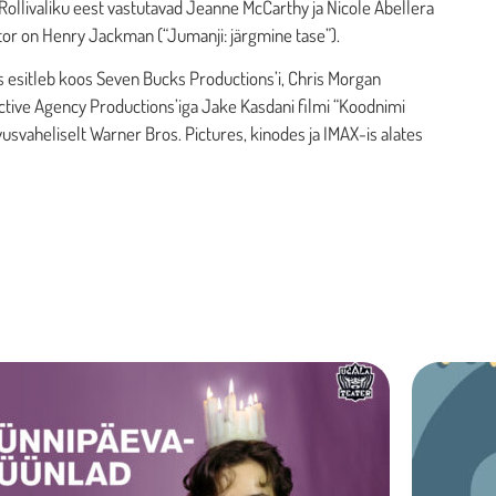
 Rollivaliku eest vastutavad Jeanne McCarthy ja Nicole Abellera
or on Henry Jackman (“Jumanji: järgmine tase”).
esitleb koos Seven Bucks Productions’i, Chris Morgan
ective Agency Productions’iga Jake Kasdani filmi “Koodnimi
usvaheliselt Warner Bros. Pictures, kinodes ja IMAX-is alates