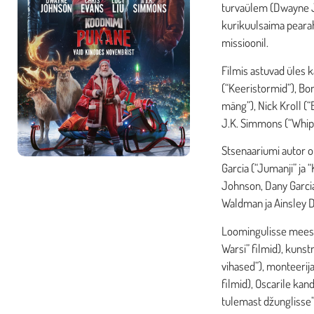
turvaülem (Dwayne 
kurikuulsaima pearah
missioonil.
Filmis astuvad üles ka
(“Keeristormid”), Bon
mäng”), Nick Kroll (“
J.K. Simmons (“Whipl
Stsenaariumi autor on
Garcia (“Jumanji” ja “
Johnson, Dany Garcia
Waldman ja Ainsley D
Loomingulisse meesk
Warsi” filmid), kunstn
vihased”), monteerij
filmid), Oscarile ka
tulemast džunglisse”,