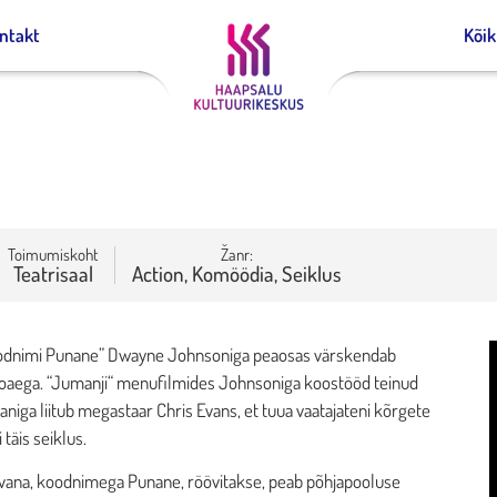
ntakt
Kõi
Toimumiskoht
Žanr:
Teatrisaal
Action, Komöödia, Seiklus
odnimi Punane” Dwayne Johnsoniga peaosas värskendab
oaega. “Jumanji“ menufilmides Johnsoniga koostööd teinud
niga liitub megastaar Chris Evans, et tuua vaatajateni kõrgete
täis seiklus.
uvana, koodnimega Punane, röövitakse, peab põhjapooluse