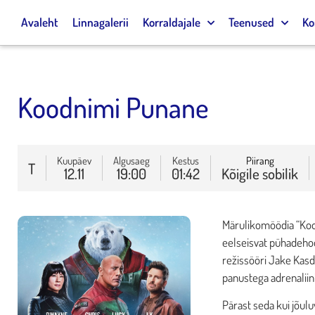
Avaleht
Linnagalerii
Korraldajale
Teenused
Ko
Koodnimi Punane
Kuupäev
Algusaeg
Kestus
Piirang
T
12.11
19:00
01:42
Kõigile sobilik
Märulikomöödia “Ko
eelseisvat pühadeho
režissööri Jake Kasda
panustega adrenaliini 
Pärast seda kui jõul