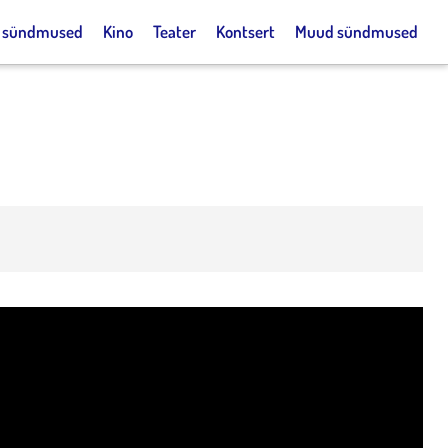
k sündmused
Kino
Teater
Kontsert
Muud sündmused