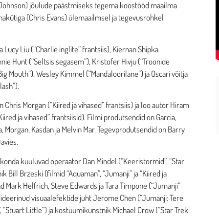
Johnson) jõulude päästmiseks tegema koostööd maailma
akütiga (Chris Evans) ülemaailmsel ja tegevusrohkel
 Lucy Liu (“Charlie inglite” frantsiis), Kiernan Shipka
nie Hunt (“Seltsis segasem”), Kristofer Hivju (“Troonide
Big Mouth”), Wesley Kimmel (“Mandaloorilane”) ja Oscari võitja
ash”).
 Chris Morgan (“Kiired ja vihased” frantsiis) ja loo autor Hiram
Kiired ja vihased” frantsiisid). Filmi produtsendid on Garcia,
, Morgan, Kasdan ja Melvin Mar. Tegevprodutsendid on Barry
avies.
onda kuuluvad operaator Dan Mindel (“Keeristormid”, “Star
ik Bill Brzeski (filmid “Aquaman”, “Jumanji” ja “Kiired ja
ad Mark Helfrich, Steve Edwards ja Tara Timpone (“Jumanji”
ndideerinud visuaalefektide juht Jerome Chen (“Jumanji: Tere
 “Stuart Little”) ja kostüümikunstnik Michael Crow (“Star Trek: