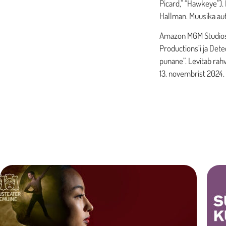
Picard,” “Hawkeye”).
Hallman. Muusika aut
Amazon MGM Studios 
Productions’i ja Det
punane”. Levitab rahv
13. novembrist 2024.