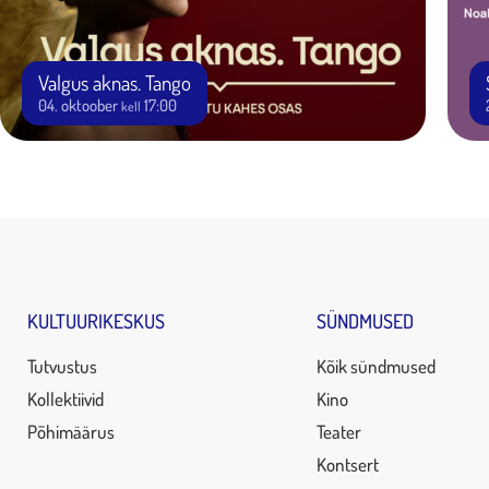
Valgus aknas. Tango
04. oktoober
17:00
kell
KULTUURIKESKUS
SÜNDMUSED
Tutvustus
Kõik sündmused
Kollektiivid
Kino
Põhimäärus
Teater
Kontsert