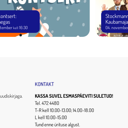
kontsert:
Stockmann
aegas
Kaubamaja 
ptember
16:30
04. novembe
kell
KONTAKT
uudiskirjaga.
KASSA SUVEL ESMASPÄEVITI SULETUD!
Tel. 472 4480
T-R kell 10.00-13.00; 14.00-18.00
L kell 10.00-15.00
Tund enne ürituse algust.