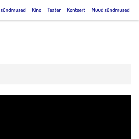
k sündmused
Kino
Teater
Kontsert
Muud sündmused