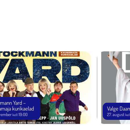
rd –
rikaelad
Valge Daam
19:00
27. august
22:22
l
kell