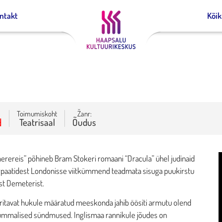
ntakt
Kõi
Toimumiskoht
Žanr:
d
Teatrisaal
Õudus
rereis” põhineb Bram Stokeri romaani “Dracula” ühel judinaid
arpaatidest Londonisse viitkümmend teadmata sisuga puukirstu
st Demeterist.
üritavat hukule määratud meeskonda jahib öösiti armutu olend
kummalised sündmused. Inglismaa rannikule jõudes on