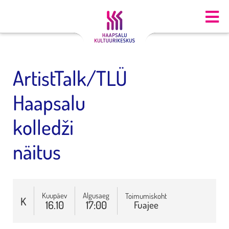
ArtistTalk/TLÜ
Haapsalu
kolledži
näitus
Kuupäev
Algusaeg
Toimumiskoht
K
16.10
17:00
Fuajee