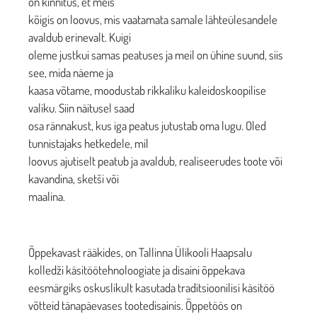
on kinnitus, et meis
kõigis on loovus, mis vaatamata samale lähteülesandele
avaldub erinevalt. Kuigi
oleme justkui samas peatuses ja meil on ühine suund, siis
see, mida näeme ja
kaasa võtame, moodustab rikkaliku kaleidoskoopilise
valiku. Siin näitusel saad
osa rännakust, kus iga peatus jutustab oma lugu. Oled
tunnistajaks hetkedele, mil
loovus ajutiselt peatub ja avaldub, realiseerudes toote või
kavandina, sketši või
maalina.
Õppekavast rääkides, on Tallinna Ülikooli Haapsalu
kolledži käsitöötehnoloogiate ja disaini õppekava
eesmärgiks oskuslikult kasutada traditsioonilisi käsitöö
võtteid tänapäevases tootedisainis. Õppetöös on