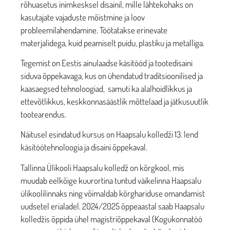
rõhuasetus inimkesksel disainil, mille lähtekohaks on
kasutajate vajaduste mõistmine ja loov
probleemilahendamine. Töötatakse erinevate
materjalidega, kuid peamiselt puidu, plastiku ja metalliga.
Tegemist on Eestis ainulaadse käsitööd ja tootedisaini
siduva õppekavaga, kus on ühendatud traditsioonilised ja
kaasaegsed tehnoloogiad, samuti ka alalhoidlikkus ja
ettevõtlikkus, keskkonnasäästlik mõttelaad ja jätkusuutlik
tootearendus.
Näitusel esindatud kursus on Haapsalu kolledži 13. lend
käsitöötehnoloogia ja disaini õppekaval.
Tallinna Ülikooli Haapsalu kolledž on kõrgkool, mis
muudab eelkõige kuurortina tuntud väikelinna Haapsalu
ülikoolilinnaks ning võimaldab kõrghariduse omandamist
uudsetel erialadel. 2024/2025 õppeaastal saab Haapsalu
kolledžis õppida ühel magistriõppekaval (Kogukonnatöö