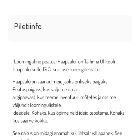
Piletiinfo
“Loominguline peatus: Haapsalu” on Tallinna Ülikooli
Haapsalu kolledži 3. kursuse tudengite näitus.
Haapsalu on saanud meie jaoks eriliseks paigaks.
Peatuspaigaks, kus väljume oma
argipäevast, kus teeme inventuuri mõtetes ja otsime
väljundit loomingulistele
ideedele. Kohaks, kus õpime neid ideid teostama. Kohaks,
kus saame kokku.
See näitus on midagi enamat, kui lihtsalt väljapanek. See