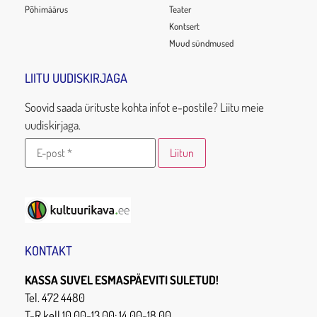
Põhimäärus
Teater
Kontsert
Muud sündmused
LIITU UUDISKIRJAGA
Soovid saada ürituste kohta infot e-postile? Liitu meie
uudiskirjaga.
KONTAKT
KASSA SUVEL ESMASPÄEVITI SULETUD!
Tel. 472 4480
T-R kell 10.00-13.00; 14.00-18.00