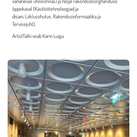
vananevas ühiskonnas) ja neljal rakenduskõrghariduse
õppekaval (Käsitöötehnoloogiad ja
disain, Liiklusohutus, Rakendusinformaatika ja
Tervisejuht).
ArtistTalki veab Karin Luiga.