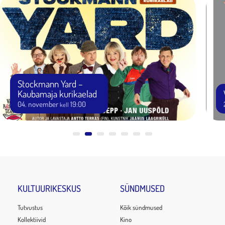
Stockmann Yard –
Kaubamaja kurikaelad
04. november
19:00
kell
KULTUURIKESKUS
SÜNDMUSED
Tutvustus
Kõik sündmused
Kollektiivid
Kino