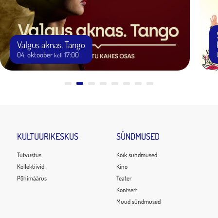
Valgus aknas. Tango
04. oktoober
17:00
kell
KULTUURIKESKUS
SÜNDMUSED
Tutvustus
Kõik sündmused
Kollektiivid
Kino
Põhimäärus
Teater
Kontsert
Muud sündmused