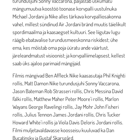
turundusjuhi Sonny Vaccarona, paljastab uskumatu
mängumuutva koostöö toonase korvpalli uustulnuka
Michael Jordani ja Nike alles tärkava korvpalliosakonna
vahel, millest sündinud Air Jordani bränd muutis täielikult
spordimaailma ja kaasaegset kultuuri. See liigutav lugu
räägib ebatavalise turundusmeeskonna riskidest; ühe
ema, kes mõistab oma poja üüratu ande väärtust,
järeleandmatust visioonist; ja korvpalliimelapsest, kellest
saab üks ajaloo parimaid mängijaid.
Filmis mängivad Ben Affleck Nike kaasasutaja Phil Knighti
rollis, Matt Damon Nike turundusjuhi Sonny Vaccarona,
Jason Bateman Rob Strasseri rollis, Chris Messina David
Falki rollis, Matthew Maher Peter Moore’i rollis, Marlon
Wayans George Ravelingi rollis, Jay Mohr John Fisheri
rollis, Julius Tennon James Jordani rollis, Chris Tucker
Howard White’i rollis ja Viola Davis Deloris Jordani rollis.
Filmi muljetavaldavasse koosseisu kuuluvad ka Dan
Bucatinsky ja Gustaf Skarsgård.