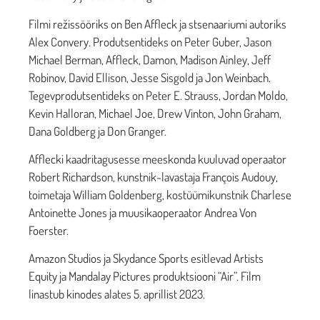
Filmi režissööriks on Ben Affleck ja stsenaariumi autoriks
Alex Convery. Produtsentideks on Peter Guber, Jason
Michael Berman, Affleck, Damon, Madison Ainley, Jeff
Robinov, David Ellison, Jesse Sisgold ja Jon Weinbach.
Tegevprodutsentideks on Peter E. Strauss, Jordan Moldo,
Kevin Halloran, Michael Joe, Drew Vinton, John Graham,
Dana Goldberg ja Don Granger.
Afflecki kaadritagusesse meeskonda kuuluvad operaator
Robert Richardson, kunstnik-lavastaja François Audouy,
toimetaja William Goldenberg, kostüümikunstnik Charlese
Antoinette Jones ja muusikaoperaator Andrea Von
Foerster.
Amazon Studios ja Skydance Sports esitlevad Artists
Equity ja Mandalay Pictures produktsiooni “Air”. Film
linastub kinodes alates 5. aprillist 2023.