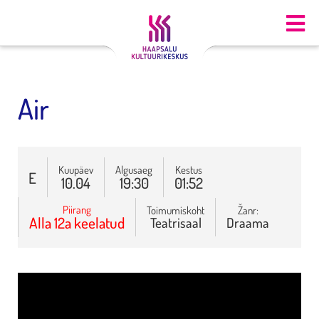
Air
Kuupäev
Algusaeg
Kestus
E
10.04
19:30
01:52
Piirang
Toimumiskoht
Žanr:
Alla 12a keelatud
Teatrisaal
Draama