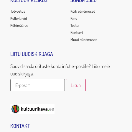
KULTUURIKESKUS
SÜNDMUSED
Tutvustus
Kõik sündmused
Kollektiivid
Kino
Põhimäärus
Teater
Kontsert
Muud sündmused
LIITU UUDISKIRJAGA
Soovid saada ürituste kohta infot e-postile? Liitu meie
uudiskirjaga.
KONTAKT