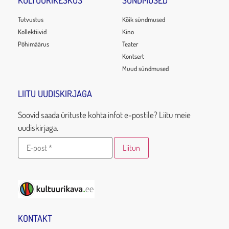
KULTUURIKESKUS
SÜNDMUSED
Tutvustus
Kõik sündmused
Kollektiivid
Kino
Põhimäärus
Teater
Kontsert
Muud sündmused
LIITU UUDISKIRJAGA
Soovid saada ürituste kohta infot e-postile? Liitu meie
uudiskirjaga.
KONTAKT