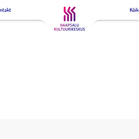
ntakt
Kõi