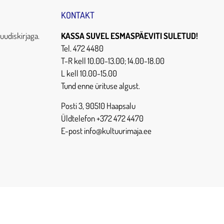
KONTAKT
uudiskirjaga.
KASSA SUVEL ESMASPÄEVITI SULETUD!
Tel. 472 4480
T-R kell 10.00-13.00; 14.00-18.00
L kell 10.00-15.00
Tund enne ürituse algust.
Posti 3, 90510 Haapsalu
Üldtelefon +372 472 4470
E-post info@kultuurimaja.ee