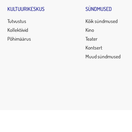
KULTUURIKESKUS
SÜNDMUSED
Tutvustus
Kõik sündmused
Kollektiivid
Kino
Põhimäärus
Teater
Kontsert
Muud sündmused
Open