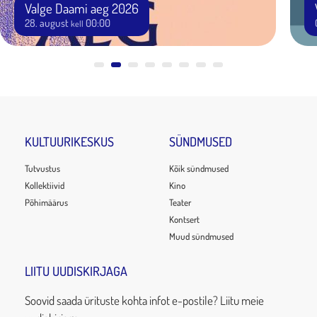
Valge Daami aeg 2026
28. august
00:00
kell
KULTUURIKESKUS
SÜNDMUSED
Tutvustus
Kõik sündmused
Kollektiivid
Kino
Põhimäärus
Teater
Kontsert
Muud sündmused
LIITU UUDISKIRJAGA
Soovid saada ürituste kohta infot e-postile? Liitu meie