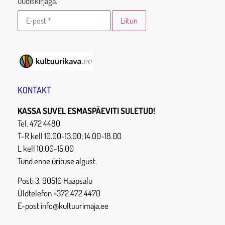
uudiskirjaga.
KONTAKT
KASSA SUVEL ESMASPÄEVITI SULETUD!
Tel. 472 4480
T-R kell 10.00-13.00; 14.00-18.00
L kell 10.00-15.00
Tund enne ürituse algust.
Posti 3, 90510 Haapsalu
Üldtelefon +372 472 4470
E-post info@kultuurimaja.ee