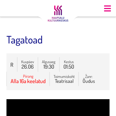
Tagatoad
Kuupäev
Algusaeg
Kestus
R
26.06
19:30
01:50
Piirang
Toimumiskoht
Žanr:
Alla 16a keelatud
Teatrisaal
Õudus