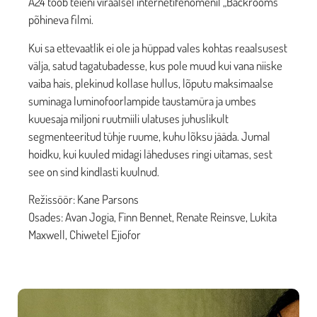
A24 toob teieni viraalsel internetifenomenil „Backrooms“
põhineva filmi.
Kui sa ettevaatlik ei ole ja hüppad vales kohtas reaalsusest
välja, satud tagatubadesse, kus pole muud kui vana niiske
vaiba hais, plekinud kollase hullus, lõputu maksimaalse
suminaga luminofoorlampide taustamüra ja umbes
kuuesaja miljoni ruutmiili ulatuses juhuslikult
segmenteeritud tühje ruume, kuhu lõksu jääda. Jumal
hoidku, kui kuuled midagi läheduses ringi uitamas, sest
see on sind kindlasti kuulnud.
Režissöör: Kane Parsons
Osades: Avan Jogia, Finn Bennet, Renate Reinsve, Lukita
Maxwell, Chiwetel Ejiofor