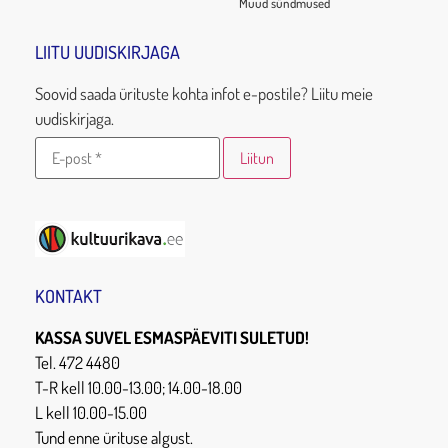
Muud sündmused
LIITU UUDISKIRJAGA
Soovid saada ürituste kohta infot e-postile? Liitu meie
uudiskirjaga.
KONTAKT
KASSA SUVEL ESMASPÄEVITI SULETUD!
Tel. 472 4480
T-R kell 10.00-13.00; 14.00-18.00
L kell 10.00-15.00
Tund enne ürituse algust.