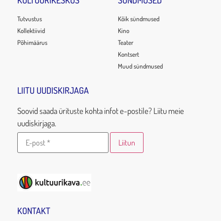
KULTUURIKESKUS
SÜNDMUSED
Tutvustus
Kõik sündmused
Kollektiivid
Kino
Põhimäärus
Teater
Kontsert
Muud sündmused
LIITU UUDISKIRJAGA
Soovid saada ürituste kohta infot e-postile? Liitu meie
uudiskirjaga.
KONTAKT